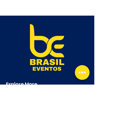
Explore More
Home
About us
Services
Contacts
Events