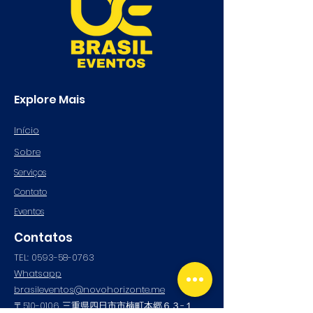
Explore Mais
Início
Sobre
Serviços
Contato
Eventos
Contatos
TEL:
0593-58-0763
Whatsapp
brasileventos@novohorizonte.me
〒510-0106 三重県四日市市楠町本郷６３−１