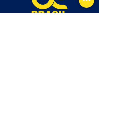
もっと探検しよう
ホーム
会社概要
サービス
連絡先
イベント
連絡先
TEL:
0593-58-0763
Whatsapp
brasileventos@novohorizonte.me
〒510-0106 三重県四日市市楠町本郷６３−１